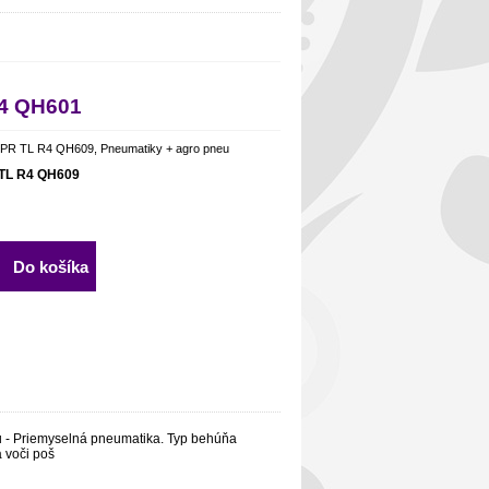
R4 QH601
2PR TL R4 QH609, Pneumatiky + agro pneu
 TL R4 QH609
Do košíka
 - Priemyselná pneumatika. Typ behúňa
a voči poš