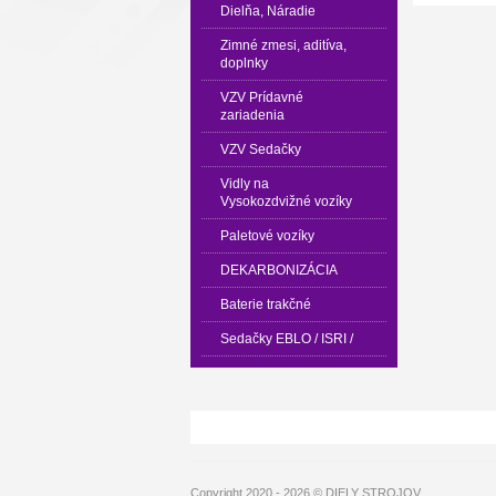
Dielňa, Náradie
Zimné zmesi, aditíva,
doplnky
VZV Prídavné
zariadenia
VZV Sedačky
Vidly na
Vysokozdvižné vozíky
Paletové vozíky
DEKARBONIZÁCIA
Baterie trakčné
Sedačky EBLO / ISRI /
Copyright 2020 - 2026 © DIELY STROJOV