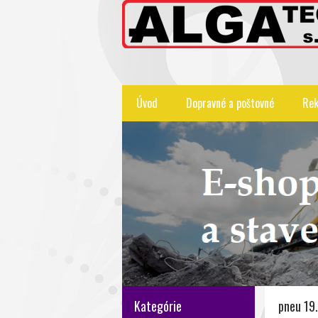
Úvod
Dopravné a poštovné
Rek
Kategórie
pneu 19