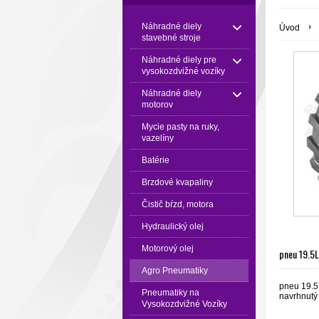
Náhradné diely
Úvod
stavebné stroje
Náhradné diely pre
vysokozdvižné vozíky
Náhradné diely
motorov
Mycie pasty na ruky,
vazelíny
Batérie
Brzdové kvapaliny
Čistič bŕzd, motora
Hydraulický olej
Motorový olej
pneu 19.5
Agro Pneumatiky
pneu 19.5
Pneumatiky na
navrhnutý 
Vysokozdvižné Vozíky