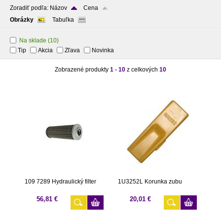
Zoradiť podľa:
Názov
Cena
Obrázky
Tabuľka
Na sklade
(10)
Tip
Akcia
Zľava
Novinka
Zobrazené produkty
1 - 10
z celkových
10
109 7289 Hydraulický filter
1U3252L Korunka zubu
56,81 €
20,01 €