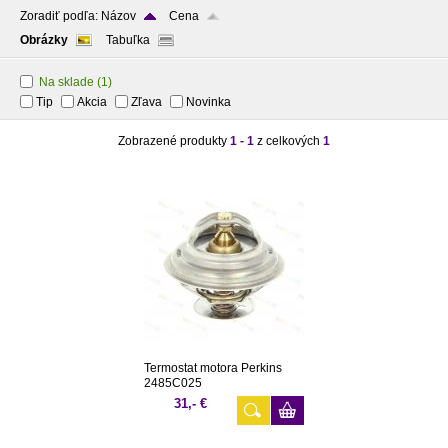
Zoradiť podľa:
Názov
Cena
Obrázky
Tabuľka
Na sklade
(1)
Tip
Akcia
Zľava
Novinka
Zobrazené produkty
1 - 1
z celkových
1
Termostat motora Perkins
2485C025
31,- €