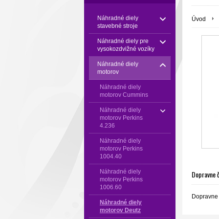
Náhradné diely
Úvod
stavebné stroje
Náhradné diely pre
vysokozdvižné vozíky
Náhradné diely
motorov
Náhradné diely
motorov Cummins
Náhradné diely
motorov Perkins
4.236
Náhradné diely
motorov Perkins
1004.40
Náhradné diely
Dopravne 
motorov Perkins
1006.60
Dopravne
Náhradné diely
motorov Deutz