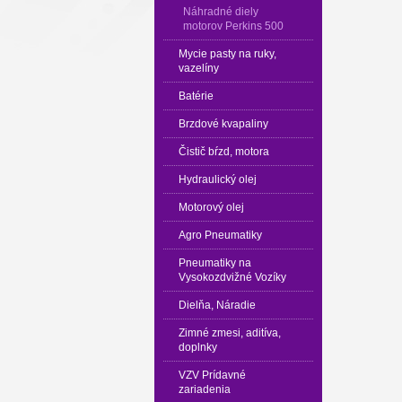
Náhradné diely
motorov Perkins 500
Mycie pasty na ruky,
vazelíny
Batérie
Brzdové kvapaliny
Čistič bŕzd, motora
Hydraulický olej
Motorový olej
Agro Pneumatiky
Pneumatiky na
Vysokozdvižné Vozíky
Dielňa, Náradie
Zimné zmesi, aditíva,
doplnky
VZV Prídavné
zariadenia