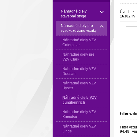
Náhradné diely
Úvod
stavebné stroje
16302 in
Náhradné diely pre
vysokozdvižné vozíky
Náhradné diely VZV
Caterpillar
Náhradné diely pre
VZV Clark
Náhradné diely VZV
Doosan
Náhradné diely VZV
Hyster
Náhradné diely VZV
Jungheinrich
Náhradné diely VZV
Filter vzd
Komatsu
Náhradné diely VZV
Filter vzd
Linde
94.49 vni