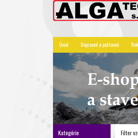
Úvod
Dopravné a poštovné
Rek
Kategórie
Filter v