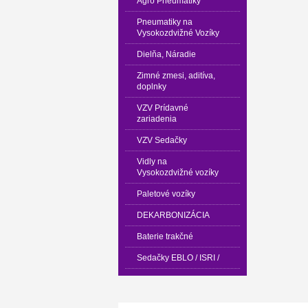
Agro Pneumatiky
Pneumatiky na
Vysokozdvižné Vozíky
Dielňa, Náradie
Zimné zmesi, aditíva,
doplnky
VZV Prídavné
zariadenia
VZV Sedačky
Vidly na
Vysokozdvižné vozíky
Paletové vozíky
DEKARBONIZÁCIA
Baterie trakčné
Sedačky EBLO / ISRI /