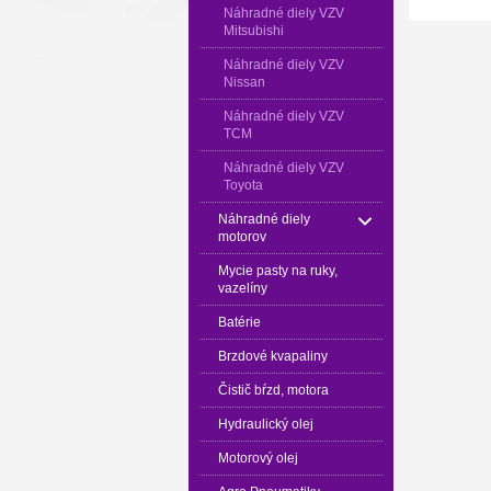
Náhradné diely VZV
Mitsubishi
Náhradné diely VZV
Nissan
Náhradné diely VZV
TCM
Náhradné diely VZV
Toyota
Náhradné diely
motorov
Mycie pasty na ruky,
vazelíny
Batérie
Brzdové kvapaliny
Čistič bŕzd, motora
Hydraulický olej
Motorový olej