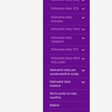
Náhradné diely JCB
Náhradné diely
Komatsu
Náhradné diely Volvo
Náhradné diely
YANMAR
Náhradné diely ZTS
Náhradné diely NEW
HOLLAND
Náhradné diely pre
vysokozdvižné vozíky
Náhradné diely
motorov
Mycie pasty na ruky,
vazelíny
Batérie