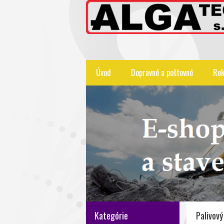
Úvod
Dopravné a poštovné
Rek
Kategórie
Palivový 