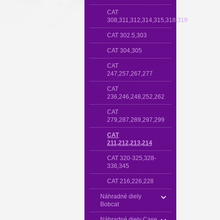
CAT
308,311,312,314,315,318,319
CAT 302.5,303
CAT 304,305
CAT
247,257,267,277
CAT
236,246,248,252,262
CAT
279,287,289,297,299
CAT
211,212,213,214
CAT 320-325,328-
336,345
CAT 216,226,228
Náhradné diely
Bobcat
Náhradné diely Case