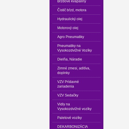
Brzdové kvapaliny
Čistič bŕzd, motora
Hydraulický olej
Motorový olej
Agro Pneumatiky
Pneumatiky na
Vysokozdvižné Vozíky
Dielňa, Náradie
Zimné zmesi, aditíva,
doplnky
VZV Prídavné
zariadenia
VZV Sedačky
Vidly na
Vysokozdvižné vozíky
Paletové vozíky
DEKARBONIZÁCIA