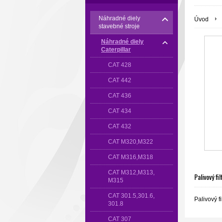
Náhradné diely
Úvod
stavebné stroje
Náhradné diely
Caterpillar
CAT 428
CAT 442
CAT 436
CAT 434
CAT 432
CAT M320,M322
CAT M316,M318
CAT M312,M313,
Palivový fil
M315
CAT 301.5,301.6,
Palivový fi
301.8
CAT 307