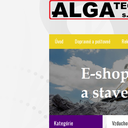
Úvod
Dopravné a poštovné
Rek
Kategórie
Vzduchov