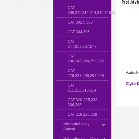
Produkty 
CAT
308,311,312,314,315,318,319
CAT 302.5,303
CAT 304,305
CAT
247,257,267,277
CAT
236,246,248,252,262
CAT
Vzducho
279,287,289,297,299
21,65 €
CAT
211,212,213,214
CAT 320-325,328-
336,345
CAT 216,226,228
Náhradné diely
Bobcat
Náhradné diely Case