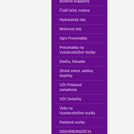
Brzdové kvapaliny
Čistič bŕzd, motora
Hydraulický olej
Motorový olej
Agro Pneumatiky
Pneumatiky na
Vysokozdvižné Vozíky
Dielňa, Náradie
Zimné zmesi, aditíva,
doplnky
VZV Prídavné
zariadenia
VZV Sedačky
Vidly na
Vysokozdvižné vozíky
Paletové vozíky
DEKARBONIZÁCIA