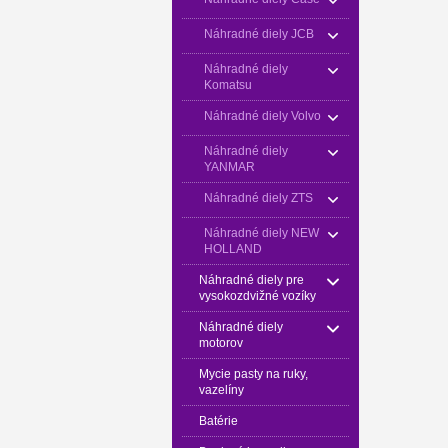
Náhradné diely JCB
Náhradné diely
Komatsu
Náhradné diely Volvo
Náhradné diely
YANMAR
Náhradné diely ZTS
Náhradné diely NEW
HOLLAND
Náhradné diely pre
vysokozdvižné vozíky
Náhradné diely
motorov
Mycie pasty na ruky,
vazelíny
Batérie