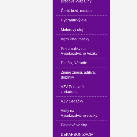
Brzdové kvapaliny
Čistič bŕzd, motora
Hydraulický olej
Motorový olej
Agro Pneumatiky
Pneumatiky na
Vysokozdvižné Vozíky
Dielňa, Náradie
Zimné zmesi, aditíva,
doplnky
VZV Prídavné
zariadenia
VZV Sedačky
Vidly na
Vysokozdvižné vozíky
Paletové vozíky
DEKARBONIZÁCIA