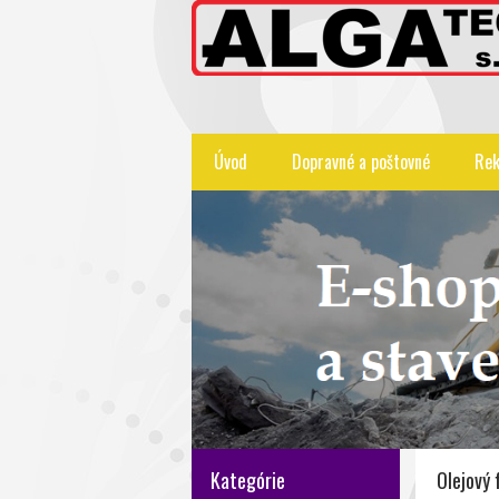
Úvod
Dopravné a poštovné
Rek
Kategórie
Olejový f