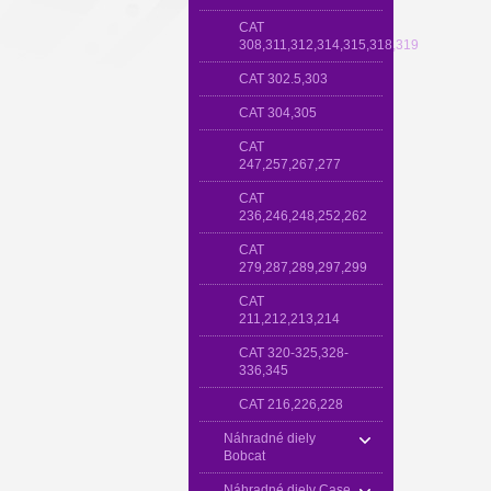
CAT
308,311,312,314,315,318,319
CAT 302.5,303
CAT 304,305
CAT
247,257,267,277
CAT
236,246,248,252,262
CAT
279,287,289,297,299
CAT
211,212,213,214
CAT 320-325,328-
336,345
CAT 216,226,228
Náhradné diely
Bobcat
Náhradné diely Case