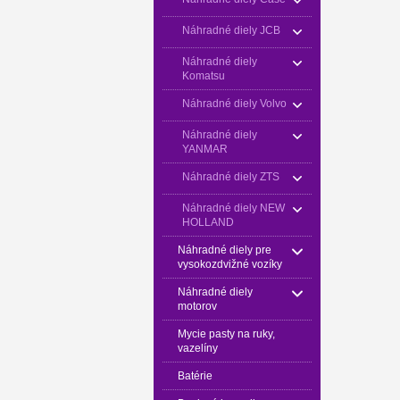
Náhradné diely JCB
Náhradné diely
Komatsu
Náhradné diely Volvo
Náhradné diely
YANMAR
Náhradné diely ZTS
Náhradné diely NEW
HOLLAND
Náhradné diely pre
vysokozdvižné vozíky
Náhradné diely
motorov
Mycie pasty na ruky,
vazelíny
Batérie