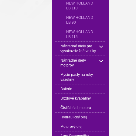
NEW HOLLAND
LB 110
NEW HOLLAND
LB 90
NEW HOLLAND
LB 115
Náhradné diely pre
vysokozdvižné vozíky
Náhradné diely
motorov
Mycie pasty na ruky,
vazelíny
Batérie
Brzdové kvapaliny
Čistič bŕzd, motora
Hydraulický olej
Motorový olej
Agro Pneumatiky