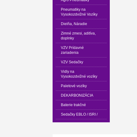
Pneumatiky na
Vysokozdvižné Vozíky
Dielňa, Náradie
Zimné zmesi, aditíva,
doplnky
VZV Prídavné
zariadenia
VZV Sedačky
Vidly na
Vysokozdvižné vozíky
Paletové vozíky
DEKARBONIZÁCIA
Baterie trakčné
Sedačky EBLO / ISRI /