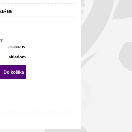
cký filtr
oje
86989735
skladom
Do košíka