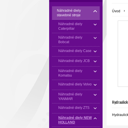
Náhradné diely
Úvod
stavebné stroje
Náhradné diely
Caterpillar
Náhradné diely
Bobcat
Náhradné diely Case
Náhradné diely JCB
Náhradné diely
Komatsu
Náhradné diely Volvo
Náhradné diely
YANMAR
Hydraulický
Náhradné diely ZTS
Hydraulick
Náhradné diely NEW
HOLLAND