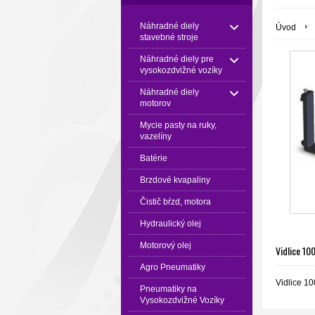
Náhradné diely
Úvod
stavebné stroje
Náhradné diely pre
vysokozdvižné vozíky
Náhradné diely
motorov
Mycie pasty na ruky,
vazelíny
Batérie
Brzdové kvapaliny
Čistič bŕzd, motora
Hydraulický olej
Motorový olej
Vidlice 10
Agro Pneumatiky
Vidlice 10
Pneumatiky na
Vysokozdvižné Vozíky