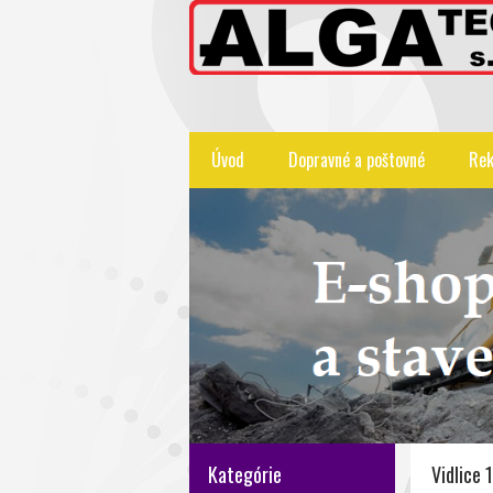
Úvod
Dopravné a poštovné
Rek
Kategórie
Vidlice