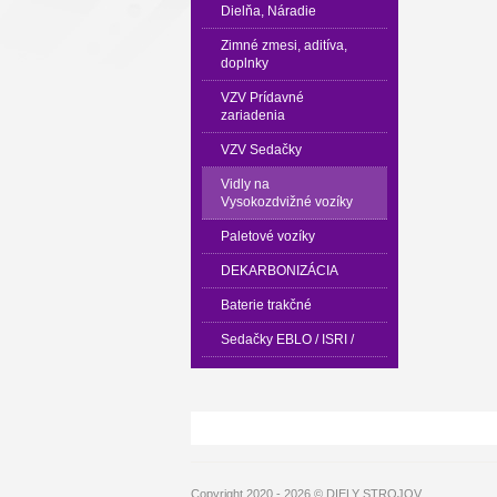
Dielňa, Náradie
Zimné zmesi, aditíva,
doplnky
VZV Prídavné
zariadenia
VZV Sedačky
Vidly na
Vysokozdvižné vozíky
Paletové vozíky
DEKARBONIZÁCIA
Baterie trakčné
Sedačky EBLO / ISRI /
Copyright 2020 - 2026 © DIELY STROJOV